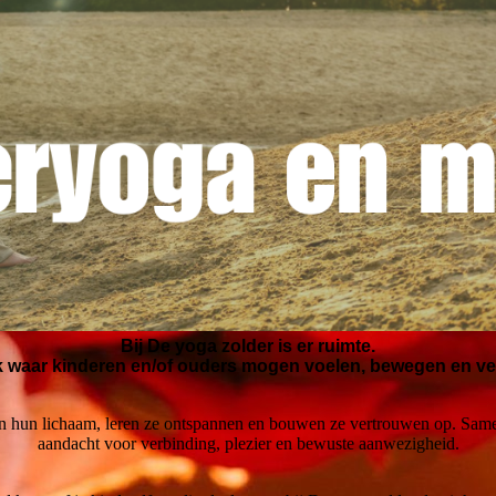
Bij De yoga zolder is er ruimte.
k waar kinderen en/of ouders mogen voelen, bewegen en ve
 hun lichaam, leren ze ontspannen en bouwen ze vertrouwen op. Samen
aandacht voor verbinding, plezier en bewuste aanwezigheid.