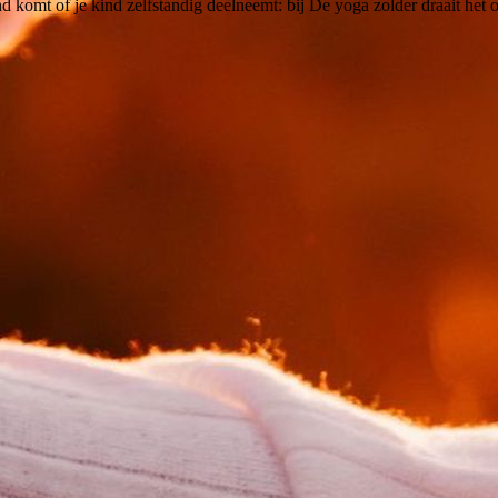
d komt of je kind zelfstandig deelneemt: bij De yoga zolder draait het o