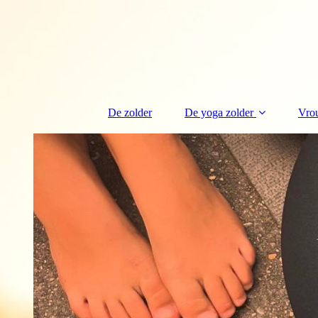
De zolder
De yoga zolder
Vro