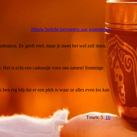
Nieuw bericht toevoegen aan gastenboek
nadenken. Ze geeft veel, maar je moet het wel zelf doen.
gt. Het is echt een cadeautje voor ons samen! Sommige
 ben erg blij dat er een plek is waar ze alles even los kan
Tonen: 5
10