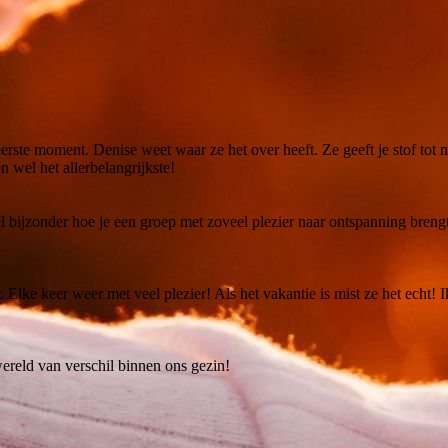
rste moment. Denise weet waar ze het over heeft. Ze geeft je stof tot 
en wel het allerbelangrijkste!
l bijzonder hoe je een groep met zoveel plezier naar ontspanning bren
Elke keer weer met veel plezier! Als het vakantie is mist ze het echt! Ik
ereld van verschil binnen ons gezin!