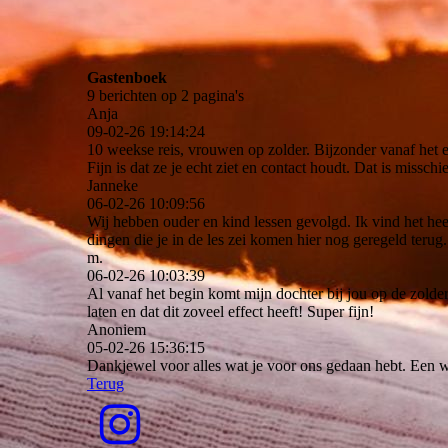
Gastenboek
9 berichten op 2 pagina's
Anja
09-02-26
19:14:24
10 weekse reis, vrouwen op zolder. Bijzonder vanaf het ee
Fijn is dat ze je echt ziet en contact houdt. Dat is misschi
Janneke
06-02-26
10:09:56
Wij hebben ouder en kind lessen gevolgd. Ik vind het hee
dingen die je in de les zei komen hier nog geregeld terug.
m.
06-02-26
10:03:39
Al vanaf het begin komt mijn dochter bij jou op de zolder. 
laten en dat dit zoveel effect heeft! Super fijn!
Anoniem
05-02-26
15:36:15
Dankjewel voor alles wat je voor ons gedaan hebt. Een w
Terug