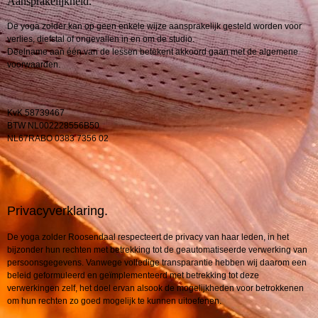
Aansprakelijkheid.
De yoga zolder kan op geen enkele wijze aansprakelijk gesteld worden voor
verlies, diefstal of ongevallen in en om de studio.
Deelname aan één van de lessen betekent akkoord gaan met de algemene
voorwaarden.
KvK 58739467
BTW NL002228556B50
NL67RABO 0383 7356 02
Privacyverklaring.
De yoga zolder Roosendaal respecteert de privacy van haar leden, in het
bijzonder hun rechten met betrekking tot de geautomatiseerde verwerking van
persoonsgegevens. Vanwege volledige transparantie hebben wij daarom een
beleid geformuleerd en geïmplementeerd met betrekking tot deze
verwerkingen zelf, het doel ervan alsook de mogelijkheden voor betrokkenen
om hun rechten zo goed mogelijk te kunnen uitoefenen.