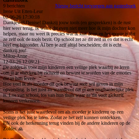
Gastenboek
9 berichten
Nieuw bericht toevoegen aan gastenboek
Irene Uit Etten-Leur
02-06-26
17:30:18
Dankjewel Denise! Dankzij jouw tools (en gesprekken) is de rust
hier weer terug. Ik wist echt even niet meer hoe ik mijn dochter kon
helpen, maar nu weet ik precies wat ik kan doen en het mooie is dat
ze zelf ook de tools bezit. Op school zet ze dit zelf in en dat is echt
heel erg bijzonder. Al ben je zelf altijd bescheiden; dit is echt
dankzij jou!
Milou-Anne
12-03-26
12:09:21
De zolder is voor mijn kinderen een veilige plek waarbij ze leren
om in te checken bij zichzelf en bewust te worden van de emoties
die in hun leven.
Hoe veel ik als moeder dit ook bewust mee wil geven in mijn
opvoeding. Is het juist zo waardevol dat er een onafhankelijke plek
is. Los van school, los van hun thuis waar ze dit voor zichzelf
kunnen verkennen.
Soms is het juist waardevol om als moeder je kinderen op een
veilige plek los te laten. Zodat ze het zelf kunnen ontdekken.
EN ook de herkenning terug vinden bij de andere kinderen op de
Zolder. 🙏