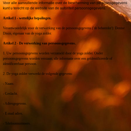
Voor alle aanvullende informatie over de bescherming van persoonsgegevens
kunt u terecht op de website van de autoriteit persoonsgegevens.
Artikel 1 - wettelijke bepalingen.
Verantwoordelijk voor de verwerking van de persoonsgegevens ('de beheerder'): Denise
Disco, eigenaar van de yoga zolder.
Artikel 2 - De verwerking van persoonsgegevens.
1. Uw persoonsgegevens worden verzameld door de yoga zolder. Onder
persoonsgegevens worden verstaan; alle informatie over een geïdentificeerde of
identificeerbaar persoon.
2. De yoga zolder verwerkt de volgende gegevens:
- Naam.
- Geslacht.
- Adresgegevens.
- E-mail adres.
- Telefoonnummers.