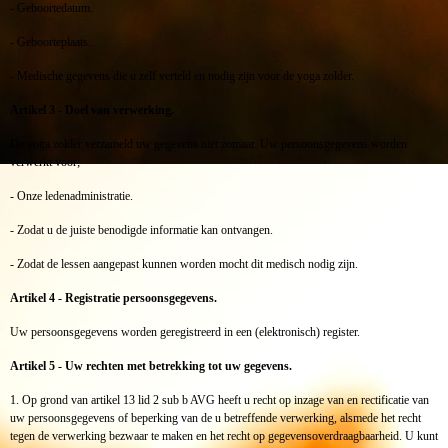
- Geboortedatum.
- Geboorteplaats.
- Medische gegevens die u zelf verteld en nodig zijn voor de yoga zolder.
Artikel 3 - Doel van verwerking.
De yoga zolder verzameld uw gegevens niet zomaar. Uw persoonsgegevens worden
verwerkt voor;
- Onze ledenadministratie.
- Zodat u de juiste benodigde informatie kan ontvangen.
- Zodat de lessen aangepast kunnen worden mocht dit medisch nodig zijn.
Artikel 4 - Registratie persoonsgegevens.
Uw persoonsgegevens worden geregistreerd in een (elektronisch) register.
Artikel 5 - Uw rechten met betrekking tot uw gegevens.
1. Op grond van artikel 13 lid 2 sub b AVG heeft u recht op inzage van en rectificatie van
uw persoonsgegevens of beperking van de u betreffende verwerking, alsmede het recht
tegen de verwerking bezwaar te maken en het recht op gegevensoverdraagbaarheid. U kunt