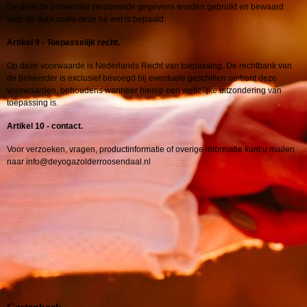
De door de beheerder verzamelde gegevens worden gebruikt en bewaard
voor de duur zoals deze bij wet is bepaald.
Artikel 9 - Toepasselijk recht.
Op deze voorwaarde is Nederlands Recht van toepassing. De rechtbank van
de beheerder is exclusief bevoegd bij eventuele geschillen omtrent deze
voorwaarden, behoudens wanneer hierop een wettelijke uitzondering van
toepassing is.
Artikel 10 - contact.
Voor verzoeken, vragen, productinformatie of overige informatie kunt u mailen
naar info@deyogazolderroosendaal.nl