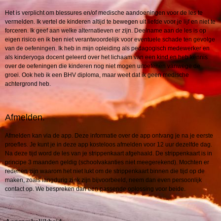
Het is verplicht om blessures en/of medische aandoeningen voor de les te
vermelden. Ik vertel de kinderen altijd te bewegen uit liefde voor je lijf en niet te
forceren. Ik geef aan welke alternatieven er zijn. Deelname aan de les is op
eigen risico en ik ben niet verantwoordelijk voor eventuele schade ten gevolge
van de oefeningen. Ik heb in mijn opleiding als pedagogisch medewerker en
als kinderyoga docent geleerd over het lichaam van een kind en heb kennis
over de oefeningen die kinderen nog niet mogen uitoefenen vanwege de
groei. Ook heb ik een BHV diploma, maar weet dat ik geen medische
achtergrond heb.
Afmelden.
Afmelden kan via de app. Deze informatie over de app ontvang je na je eerste
proefles. Je kunt je in deze app kosteloos afmelden voor 12 uur dezelfde dag.
Na deze tijd word de les van je strippenkaart afgehaald. De strippenkaart is in
principe 3 maanden geldig (schoolvakanties niet meegerekend). Mochten er
redenen zijn waarom het niet lukt om de strippenkaart binnen die tijd op de
maken, zoals langdurig ziek zijn bijvoorbeeld, neem dan even persoonlijk
contact op. We bespreken dan een passende oplossing voor beide.