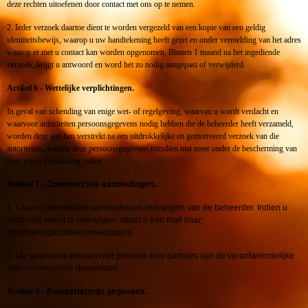
deze rechten uitoefenen door contact met ons op te nemen.
2. Ieder verzoek daartoe dient te worden vergezeld van een kopie van een geldig
identiteitsbewijs, waarop u uw handtekening heeft gezet en onder vermelding van het adres
waarop er met u contact kan worden opgenomen. Binnen 1 maand na het ingediende
verzoek, krijgt u antwoord en word het zo nodig aangepast of verwijderd.
Artikel 6 - Wettelijke verplichtingen.
In geval van schending van enige wet- of regelgeving, waarvan u wordt verdacht en
waarvoor autoriteiten persoonsgegevens nodig hebben die de beheerder heeft verzameld,
worden deze aan hen verstrekt na een uitdrukkelijke en gemotiveerd verzoek van die
autoriteiten, waarna deze persoonsgegevens mitsdien niet meer onder de bescherming van
deze privacyverklaring vallen.
Artikel 7 - Commerciële aanbiedingen.
1. u kunt commerciële aanbiedingen ontvangen van de beheerder. Indien u
deze niet wenst te ontvangen, stuurt u een mail naar;
info@deyogazolderroosendaal.nl.
2. Uw gegevens worden niet gebruikt door partners van de verantwoordelijke
voor commerciële doeleinden.
Artikel 8 - Bewaartermijn gegevens.