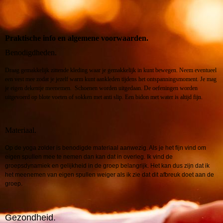
Praktische info en algemene voorwaarden.
Benodigdheden.
Draag gemakkelijk zittende kleding waar je gemakkelijk in kunt bewegen. Neem eventueel
een vest mee zodat je jezelf warm kunt aankleden tijdens het ontspanningsmoment. Je mag
je eigen dekentje meenemen. Schoenen worden uitgedaan. De oefeningen worden
uitgevoerd op blote voeten of sokken met anti slip. Een bidon met water is altijd fijn.
Materiaal.
Op de yoga zolder is benodigde materiaal aanwezig. Als je het fijn vind om
eigen spullen mee te nemen dan kan dat in overleg. Ik vind de
groepsdynamiek en gelijkheid in de groep belangrijk. Het kan dus zijn dat ik
het meenemen van eigen spullen weiger als ik zie dat dit afbreuk doet aan de
groep.
Gezondheid.